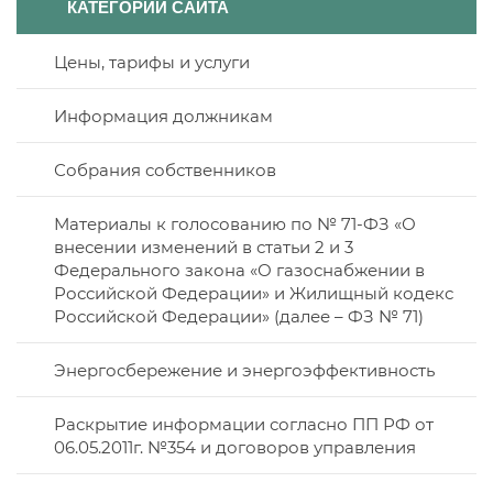
КАТЕГОРИИ САЙТА
О компании
Цены, тарифы и услуги
Полезная информация
Реквизиты
Информация должникам
Онлайн оплата
Режим работы
Дома в управлении
Собрания собственников
Новости
Схема проезда
Договоры управления
Материалы к голосованию по № 71-ФЗ «О
внесении изменений в статьи 2 и 3
Контакты
Лицензия
Федерального закона «О газоснабжении в
Российской Федерации» и Жилищный кодекс
Дислокация по участкам
Российской Федерации» (далее – ФЗ № 71)
Вакансии
Энергосбережение и энергоэффективность
Раскрытие информации согласно ПП РФ от
Открытые конкурсы
06.05.2011г. №354 и договоров управления
Политика персональных данных