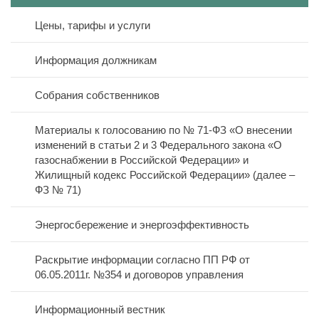
Цены, тарифы и услуги
Полезная информация
Реквизиты
Информация должникам
Онлайн оплата
Дома в управлении
Режим работы
Собрания собственников
Новости
Договоры управления
Схема проезда
Материалы к голосованию по № 71-ФЗ «О внесении
Контакты
изменений в статьи 2 и 3 Федерального закона «О
Лицензия
газоснабжении в Российской Федерации» и
Жилищный кодекс Российской Федерации» (далее –
Дислокация по участкам
ФЗ № 71)
Вакансии
Энергосбережение и энергоэффективность
Открытые конкурсы
Раскрытие информации согласно ПП РФ от
06.05.2011г. №354 и договоров управления
Политика персональных данных
Информационный вестник