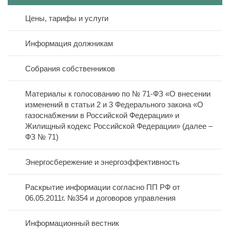
Цены, тарифы и услуги
Полезная информация
Реквизиты
Информация должникам
Онлайн оплата
Дома в управлении
Режим работы
Собрания собственников
Новости
Договоры управления
Схема проезда
Материалы к голосованию по № 71-ФЗ «О внесении
Контакты
изменений в статьи 2 и 3 Федерального закона «О
Лицензия
газоснабжении в Российской Федерации» и
Жилищный кодекс Российской Федерации» (далее –
Дислокация по участкам
ФЗ № 71)
Вакансии
Энергосбережение и энергоэффективность
Открытые конкурсы
Раскрытие информации согласно ПП РФ от
06.05.2011г. №354 и договоров управления
Политика персональных данных
Информационный вестник