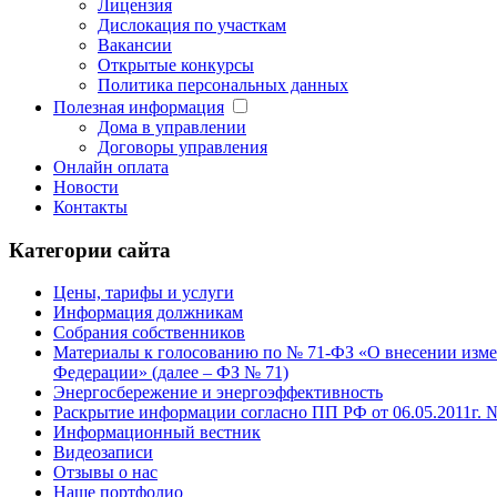
Лицензия
Дислокация по участкам
Вакансии
Открытые конкурсы
Политика персональных данных
Полезная информация
Дома в управлении
Договоры управления
Онлайн оплата
Новости
Контакты
Категории сайта
Цены, тарифы и услуги
Информация должникам
Собрания собственников
Материалы к голосованию по № 71-ФЗ «О внесении измен
Федерации» (далее – ФЗ № 71)
Энергосбережение и энергоэффективность
Раскрытие информации согласно ПП РФ от 06.05.2011г. 
Информационный вестник
Видеозаписи
Отзывы о нас
Наше портфолио