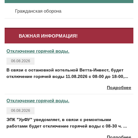
Гражданская оборона
Полезная информация
Реквизиты
Онлайн оплата
Дома в управлении
Режим работы
ВАЖНАЯ ИНФОРМАЦИЯ!
Новости
Договоры управления
Схема проезда
Отключение горячей воды.
06.08.2026
Контакты
Лицензия
В связи с остановкой котельной Ветта-Инвест, будет
отключение горячей воды 11.08.2026 с 08-00 до 18-00,...
Дислокация по участкам
Подробнее
Вакансии
Отключение горячей воды.
06.08.2026
Открытые конкурсы
ЭПК "УрФУ" уведомляет, в связи с ремонтными
работами будет отключение горячей воды с 08-30 ч. ...
Политика персональных данных
Подробнее