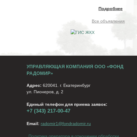
Подробнее
Все объявления
УПРАВЛЯЮЩАЯ КОМПАНИЯ ООО «ФОНД
РАДОМИР»
Адрес:
620041. г. Екатеринбург
ул. Пионеров, д. 2
Единый телефон для приема заявок:
+7 (343) 217-00-47
Email:
radomir1@fondradomir.ru
Политика оператора в отношении обработки