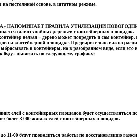
я на постоянной основе, в штатном режиме.
ЗА» НАПОМИНАЕТ ПРАВИЛА УТИЛИЗАЦИИ НОВОГОДН
инается вывоз хвойных деревьев с контейнерных площадок.
нтейнер нельзя – дерево может повредить и сам контейнер,
дов на контейнерной площадке. Предварительно важно распил
брасывать в контейнеры, но в разобранном виде, если это н
к будут вывозить по следующему графику:
дних елей с контейнерных площадок будет осуществляться п
з более 3 000 живых елей с контейнерных площадок.
0 до 11-00 будут проводиться работы по восстановлению газос