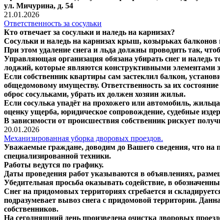
ул. Мичурина, д. 54
21.01.2026
Ответственность за сосульки
Кто отвечает за сосульки и наледь на карнизах?
Сосульки и наледь на карнизах крыш, козырьках балконов и
При этом удаление снега и льда должны проводить так, что
Управляющая организация обязана убирать снег и наледь т
лоджий, которые являются конструктивными элементами з
Если собственник квартиры сам застеклил балкон, установи
общедомовому имуществу. Ответственность за их состояние
оброс сосульками, убрать их должен хозяин жилья.
Если сосулька упадёт на прохожего или автомобиль, жильца
оценку ущерба, юридическое сопровождение, судебные издерж
В зависимости от происшествия собственник рискует получи
20.01.2026
Механизированная уборка дворовых проездов.
Уважаемые граждане, доводим до Вашего сведения, что на
специализированной техники.
Работы ведутся по графику.
Даты проведения работ указываются в объявлениях, разм
Убедительная просьба оказывать содействие, в обозначенны
Снег на придомовых территориях сгребается и складируетс
подразумевает вывоз снега с придомовой территории. Данн
собственников.
На сегодняшний день произведена очистка дворовых проезд