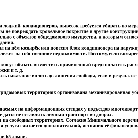
 лоджий, кондиционеров, вывесок требуется убирать по мере 
бы не повреждать кровельное покрытие и другие конструкции
олько с объектов общедомового имущества, к которым относя
дания.
л на нём козырёк или повесил блок кондиционера на наружную
 лежит на собственнике недвижимости. Поэтому, если козырё
 могут обязать возместить причинённый вред: оплатить расх
ки и т. д.
ть наказание вплоть до лишения свободы, если в результате
 придомовых территориях организована механизированная уб
ещаемых на информационных стендах у подъездов многоквар
е даты не оставлять личный транспорт во дворах.
я на свободных территориях. Согласно Минимального перечня
ая услуга считается дополнительной, источник её финансир
ов 65 домов.